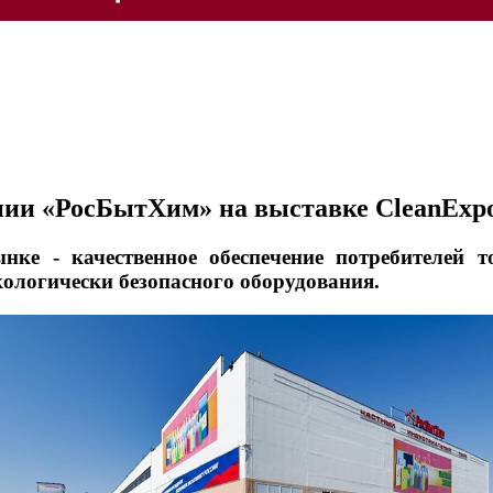
нии «РосБытХим» на выставке CleanExpo
ке - качественное обеспечение потребителей 
кологически безопасного оборудования.