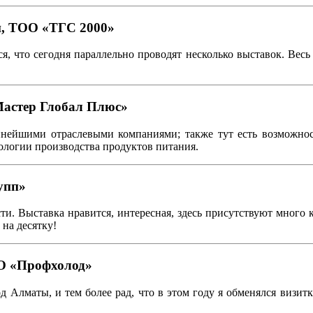
и, ТОО «ТГС 2000»
я, что сегодня параллельно проводят несколько выставок. Весь ц
астер Глобал Плюс»
пнейшими отраслевыми компаниями; также тут есть возможност
ологии производства продуктов питания.
упп»
. Выставка нравится, интересная, здесь присутствуют много 
на десятку!
ОО «Профхолод»
д Алматы, и тем более рад, что в этом году я обменялся визит