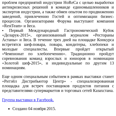
проблем предприятий индустрии HoReСа с целью выработки
антикризисных решений в команде единомышленников и
экспертов индустрии, а также обмен опытом по продвижению
заведений, привлечению Гостей и оптимизации бизнес-
процессов. Организаторами Форума выступают компания
«RestTeam» и Iteca.
• Первый Международный Гастрономический Кубок
«Деларук-2015», организованный журналом «Рестораны
Астаны» и Iteca. В течение трех дней на площадке Конкурса
встретятся шеф-повара, повара, кондитеры, хлебопеки и
молодые специалисты. Впервые пройдет открытый
«Чемпионат по хлебопечению». Традиционно пройдут
соревнования команд взрослых и юниоров в номинации
«Золотой шеф-2015», и индивидуальные по другим 13
номинациям.
Еще одним специальным событием в рамках выставки станет
«Ритэйл Дистрибьютор Центр» - специализированная
площадка для встреч поставщиков продуктов питания с
представителями супермаркетов и торговых сетей Казахстана.
Группа выставки в Facebook.
Создано
04 ноября 2015
.