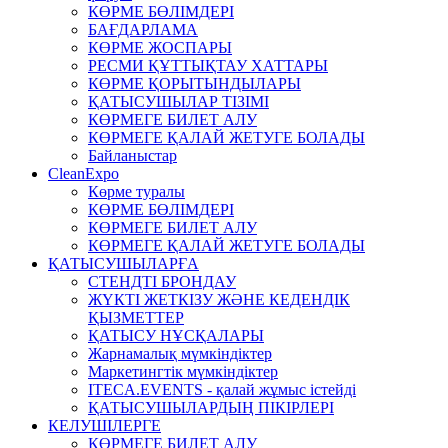
КӨРМЕ БӨЛІМДЕРІ
БАҒДАРЛАМА
КӨРМЕ ЖОСПАРЫ
РЕСМИ ҚҰТТЫҚТАУ ХАТТАРЫ
КӨРМЕ ҚОРЫТЫНДЫЛАРЫ
ҚАТЫСУШЫЛАР ТІЗІМІ
КӨРМЕГЕ БИЛЕТ АЛУ
КӨРМЕГЕ ҚАЛАЙ ЖЕТУГЕ БОЛАДЫ
Байланыстар
CleanExpo
Көрме туралы
КӨРМЕ БӨЛІМДЕРІ
КӨРМЕГЕ БИЛЕТ АЛУ
КӨРМЕГЕ ҚАЛАЙ ЖЕТУГЕ БОЛАДЫ
ҚАТЫСУШЫЛАРҒА
СТЕНДТІ БРОНДАУ
ЖҮКТІ ЖЕТКІЗУ ЖӘНЕ КЕДЕНДІК
ҚЫЗМЕТТЕР
ҚАТЫСУ НҰСҚАЛАРЫ
Жарнамалық мүмкіндіктер
Маркетингтік мүмкіндіктер
ITECA.EVENTS - қалай жұмыс істейді
ҚАТЫСУШЫЛАРДЫҢ ПІКІРЛЕРІ
КЕЛУШІЛЕРГЕ
КӨРМЕГЕ БИЛЕТ АЛУ