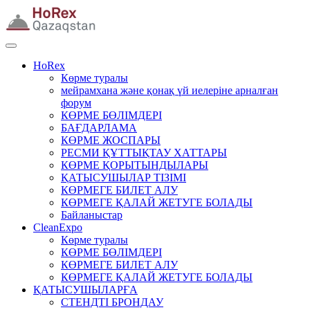
HoRex
Көрме туралы
мейрамхана және қонақ үй иелеріне арналған
форум
КӨРМЕ БӨЛІМДЕРІ
БАҒДАРЛАМА
КӨРМЕ ЖОСПАРЫ
РЕСМИ ҚҰТТЫҚТАУ ХАТТАРЫ
КӨРМЕ ҚОРЫТЫНДЫЛАРЫ
ҚАТЫСУШЫЛАР ТІЗІМІ
КӨРМЕГЕ БИЛЕТ АЛУ
КӨРМЕГЕ ҚАЛАЙ ЖЕТУГЕ БОЛАДЫ
Байланыстар
CleanExpo
Көрме туралы
КӨРМЕ БӨЛІМДЕРІ
КӨРМЕГЕ БИЛЕТ АЛУ
КӨРМЕГЕ ҚАЛАЙ ЖЕТУГЕ БОЛАДЫ
ҚАТЫСУШЫЛАРҒА
СТЕНДТІ БРОНДАУ