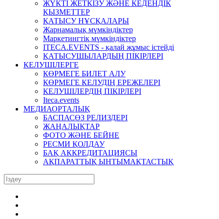
ЖҮКТІ ЖЕТКІЗУ ЖӘНЕ КЕДЕНДІК
ҚЫЗМЕТТЕР
ҚАТЫСУ НҰСҚАЛАРЫ
Жарнамалық мүмкіндіктер
Маркетингтік мүмкіндіктер
ITECA.EVENTS - қалай жұмыс істейді
ҚАТЫСУШЫЛАРДЫҢ ПІКІРЛЕРІ
КЕЛУШІЛЕРГЕ
КӨРМЕГЕ БИЛЕТ АЛУ
КӨРМЕГЕ КЕЛУДІҢ ЕРЕЖЕЛЕРІ
КЕЛУШІЛЕРДІҢ ПІКІРЛЕРІ
Iteca.events
МЕДИАОРТАЛЫҚ
БАСПАСӨЗ РЕЛИЗДЕРІ
ЖАҢАЛЫҚТАР
ФОТО ЖӘНЕ БЕЙНЕ
РЕСМИ ҚОЛДАУ
БАҚ АККРЕДИТАЦИЯСЫ
АҚПАРАТТЫҚ ЫНТЫМАҚТАСТЫҚ