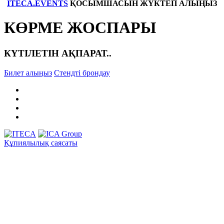
ITECA.EVENTS
ҚОСЫМШАСЫН ЖҮКТЕП АЛЫҢЫЗ
КӨРМЕ ЖОСПАРЫ
КҮТІЛЕТІН АҚПАРАТ..
Билет алыңыз
Стендті брондау
Құпиялылық саясаты