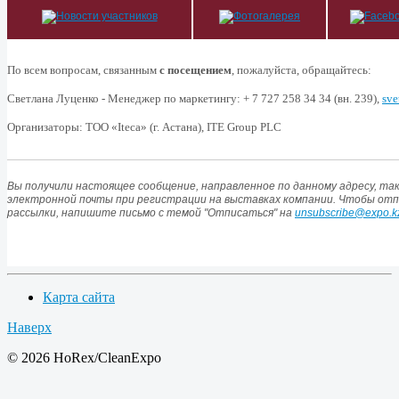
По всем вопросам, связанным
с посещением
, пожалуйста, обращайтесь:
Светлана Луценко - Менеджер по маркетингу: +
7
727
258
34
34
(вн. 239),
sve
Организаторы: ТОО «Iteca» (г. Астана), ITE Group PLC
Вы получили настоящее сообщение, направленное по данному адресу, так
электронной почты при регистрации на выставках компании. Чтобы от
рассылки, напишите письмо с темой "Отписаться" на
unsubscribe@expo.k
Карта сайта
Наверх
© 2026 HoRex/CleanExpo